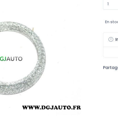
En sto
I
Partage