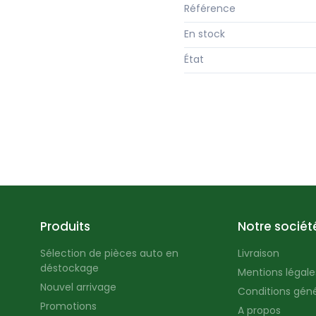
Référence
En stock
État
Produits
Notre sociét
Sélection de pièces auto en
Livraison
déstockage
Mentions légales
Nouvel arrivage
Conditions géné
Promotions
A propos