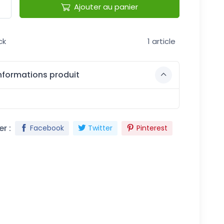
Ajouter au panier
ck
1 article
nformations produit
r :
Facebook
Twitter
Pinterest