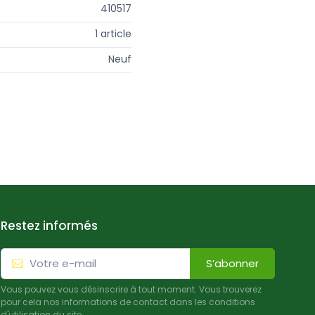
410517
1 article
Neuf
Restez informés
S’abonner
Vous pouvez vous désinscrire à tout moment. Vous trouverez
pour cela nos informations de contact dans les conditions
d'utilisation du site.