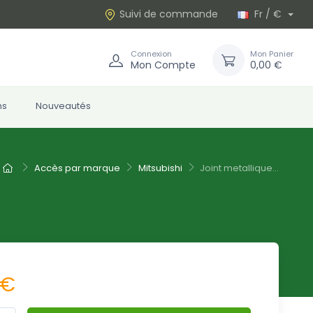
Suivi de commande
Fr / €
Connexion
Mon Panier
Mon Compte
0,00 €
ns
Nouveautés
Accès par marque
Mitsubishi
Joint metallique...
 €