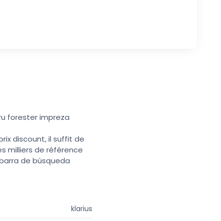
ru forester impreza
x discount, il suffit de
s milliers de référence
a barra de búsqueda
klarius