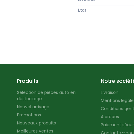
État
Produits
Notre sociét
Sélection de pièces auto en
Livraison
déstockage
Mentions légales
Nouvel arrivage
Conditions géné
Promotions
A propos
Nouveaux produits
Paiement sécur
Meilleures ventes
Contactez-nou