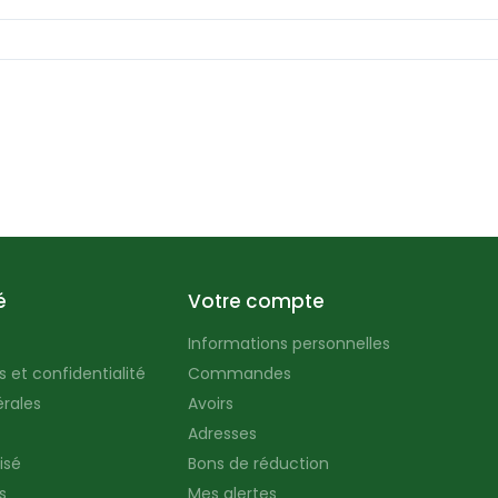
é
Votre compte
Informations personnelles
 et confidentialité
Commandes
rales
Avoirs
Adresses
isé
Bons de réduction
s
Mes alertes