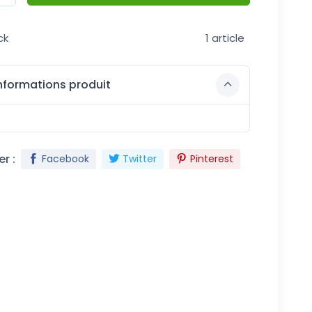
ck
1 article
nformations produit
r :
Facebook
Twitter
Pinterest