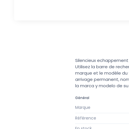
Silencieux echappement c
Utilisez la barre de rech
marque et le modèle du v
arrivage permanent, nomb
la marca y modelo de s
Général
Marque
Référence
En stock