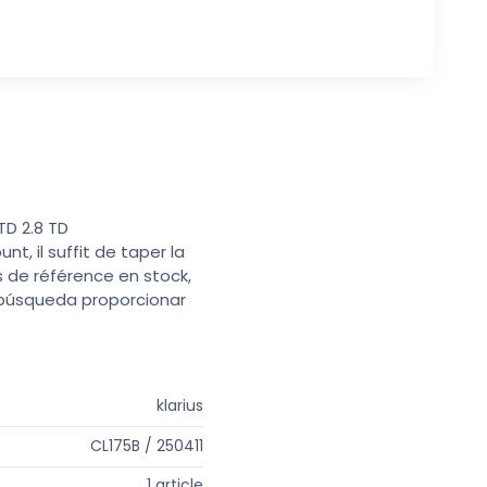
TD 2.8 TD
t, il suffit de taper la
s de référence en stock,
e búsqueda proporcionar
klarius
CL175B / 250411
1 article