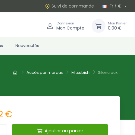
Suivi de commande
Fr / €
Connexion
Mon Panier
Mon Compte
0,00 €
ns
Nouveautés
Accès par marque
Mitsubishi
Silencieux...
2 €
Ajouter au panier