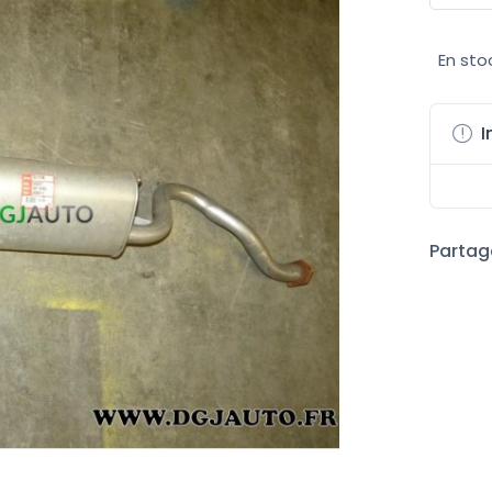
En sto
I
Partage