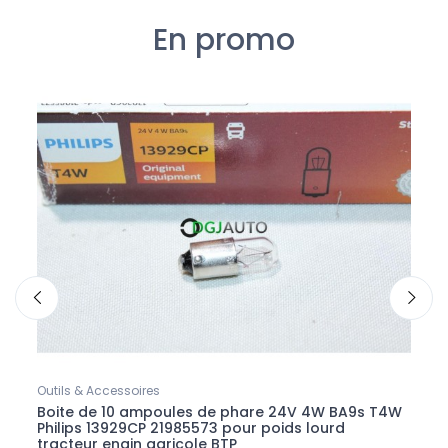
En promo
Outils & Accessoires
Outils
Boite de 10 ampoules de phare 24V 4W BA9s T4W
Roul
19
Philips 13929CP 21985573 pour poids lourd
3M 3
tracteur engin agricole BTP