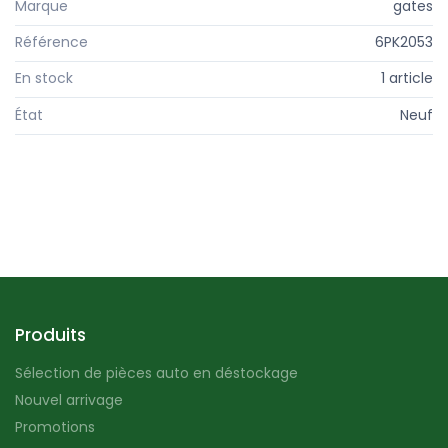
Marque
gates
Référence
6PK2053
En stock
1 article
État
Neuf
Produits
Sélection de pièces auto en déstockage
Nouvel arrivage
Promotions