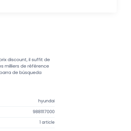
x discount, il suffit de
s milliers de référence
a barra de búsqueda
hyundai
9881117000
1 article