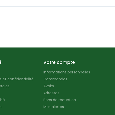
é
Votre compte
Informations personnelles
 et confidentialité
Commandes
rales
Avoirs
Adresses
isé
Bons de réduction
s
Mes alertes