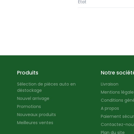
État
Produits
Notre sociét
Sélection de pièces auto en
Livraison
déstockage
Mentions légales
Nouvel arrivage
Conditions géné
Promotions
A propos
Nouveaux produits
Paiement sécur
Meilleures ventes
Contactez-nou
Plan du site