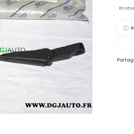
En sto
I
Partage