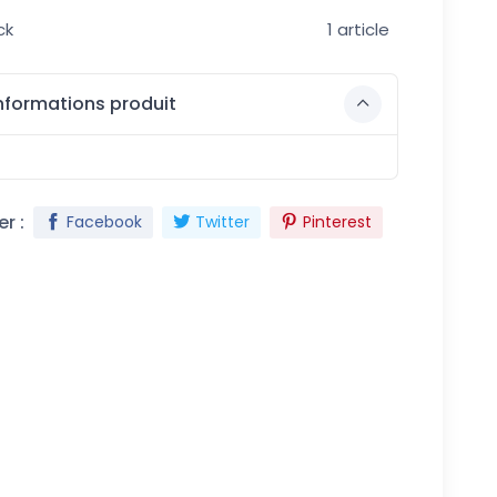
ck
1 article
nformations produit
r :
Facebook
Twitter
Pinterest