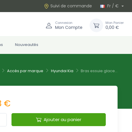
Suivi de commande
Fr / €
Connexion
Mon Panier
Mon Compte
0,00 €
ns
Nouveautés
Accès par marque
Hyundai Kia
Bras essuie glace...
3 €
Ajouter au panier