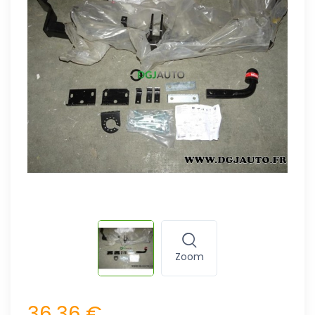
Zoom
36,36 €