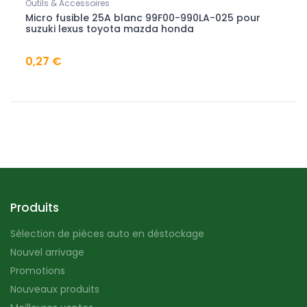
Outils & Accessoires
Outils
Micro fusible 25A blanc 99F00-990LA-025 pour
Mini 
suzuki lexus toyota mazda honda
pour 
lanc
0,27 €
0,09
Produits
Sélection de pièces auto en déstockage
Nouvel arrivage
Promotions
Nouveaux produits