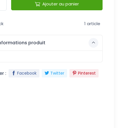
Ajouter au panier
ck
1 article
nformations produit
r :
Facebook
Twitter
Pinterest