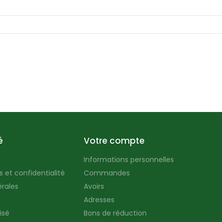
é
Votre compte
Informations personnelles
 et confidentialité
Commandes
rales
Avoirs
Adresses
isé
Bons de réduction