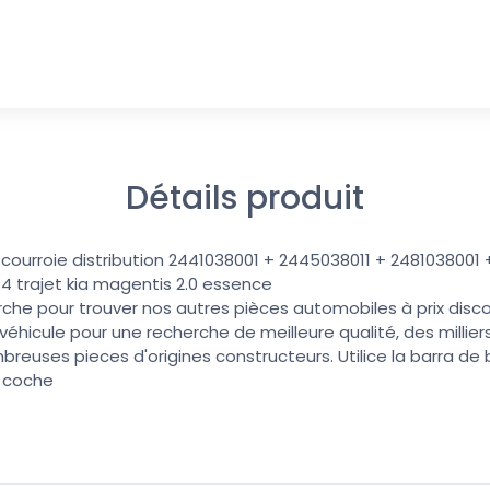
Détails produit
 courroie distribution 2441038001 + 2445038011 + 2481038001
4 trajet kia magentis 2.0 essence
erche pour trouver nos autres pièces automobiles à prix discoun
éhicule pour une recherche de meilleure qualité, des millier
reuses pieces d'origines constructeurs. Utilice la barra d
u coche