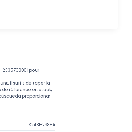
 + 2335738001 pour
t, il suffit de taper la
s de référence en stock,
e búsqueda proporcionar
K2431-238HA