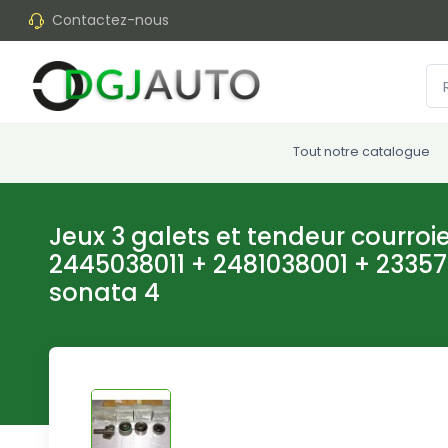
Contactez-nous
Tout notre catalogue
Jeux 3 galets et tendeur courroie
2445038011 + 2481038001 + 23357
sonata 4