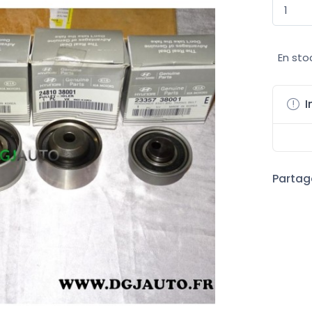
En sto
I
Partage