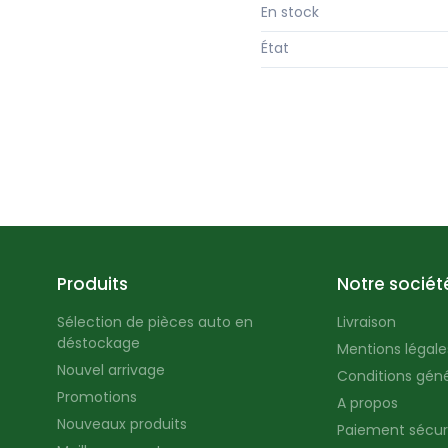
En stock
État
Produits
Notre sociét
Sélection de pièces auto en
Livraison
déstockage
Mentions légales
Nouvel arrivage
Conditions géné
Promotions
A propos
Nouveaux produits
Paiement sécur