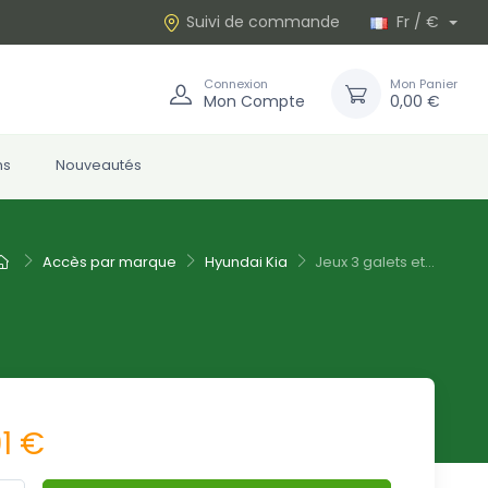
Suivi de commande
Fr / €
Connexion
Mon Panier
Mon Compte
0,00 €
ns
Nouveautés
Accès par marque
Hyundai Kia
Jeux 3 galets et...
1 €