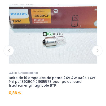
Outils & Accessoires
Renau
240
Boite de 10 ampoules de phare 24V 4W BA9s T4W
Lot 
Philips 13929CP 21985573 pour poids lourd
aero
tracteur engin agricole BTP
sceni
0,86 €
7,60