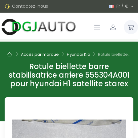
Contactez-nous
Fr / €
Accès par marque
Hyundai Kia
Rotule biellette...
Rotule biellette barre
stabilisatrice arriere 555304A001
pour hyundai H1 satellite starex