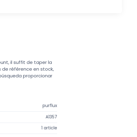
t, il suffit de taper la
s de référence en stock,
e búsqueda proporcionar
purflux
A1357
1 article