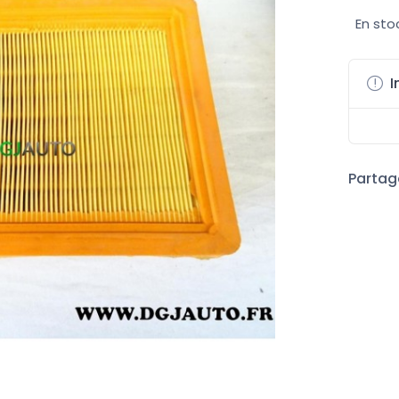
En sto
I
Partage