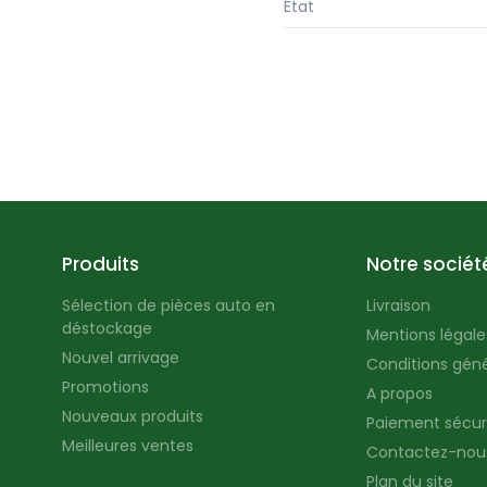
État
Produits
Notre sociét
Sélection de pièces auto en
Livraison
déstockage
Mentions légales
Nouvel arrivage
Conditions géné
Promotions
A propos
Nouveaux produits
Paiement sécur
Meilleures ventes
Contactez-nou
Plan du site