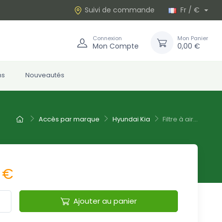
Suivi de commande
Fr / €
Connexion
Mon Panier
Mon Compte
0,00 €
ns
Nouveautés
Accès par marque
Hyundai Kia
Filtre à air...
 €
Ajouter au panier