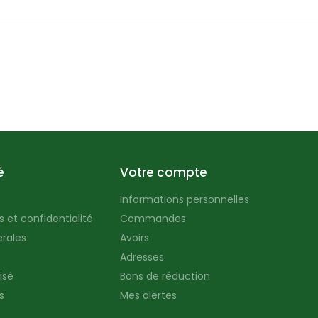
é
Votre compte
Informations personnelles
 et confidentialité
Commandes
rales
Avoirs
Adresses
isé
Bons de réduction
s
Mes alertes