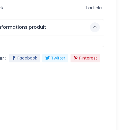
ck
1 article
nformations produit
r :
Facebook
Twitter
Pinterest