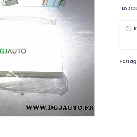
En sto
I
Partage