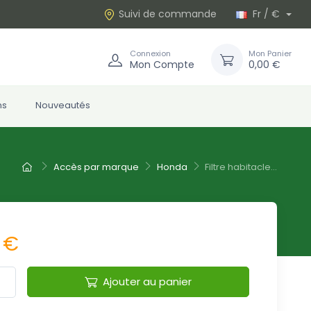
Suivi de commande
Fr / €
Connexion
Mon Panier
Mon Compte
0,00 €
ns
Nouveautés
Accès par marque
Honda
Filtre habitacle...
 €
Ajouter au panier