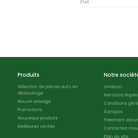
État
Produits
Notre sociét
Sélection de pièces auto en
Livraison
déstockage
Mentions légales
Nouvel arrivage
Conditions géné
Promotions
A propos
Nouveaux produits
Paiement sécur
Meilleures ventes
Contactez-nou
Plan du site