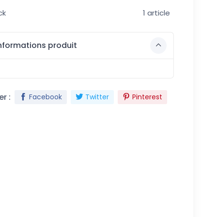
ck
1 article
nformations produit
r :
Facebook
Twitter
Pinterest