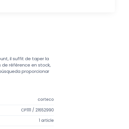
t, il suffit de taper la
s de référence en stock,
e búsqueda proporcionar
corteco
CP1111 / 21652990
1 article