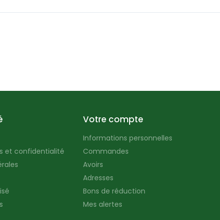
é
Votre compte
Informations personnelles
 et confidentialité
Commandes
rales
Avoirs
Adresses
isé
Bons de réduction
s
Mes alertes