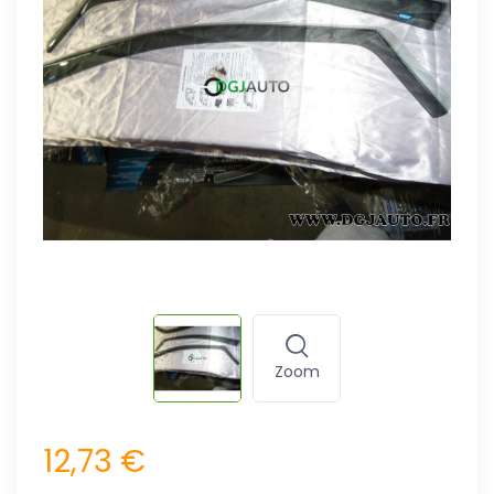
Zoom
12,73 €