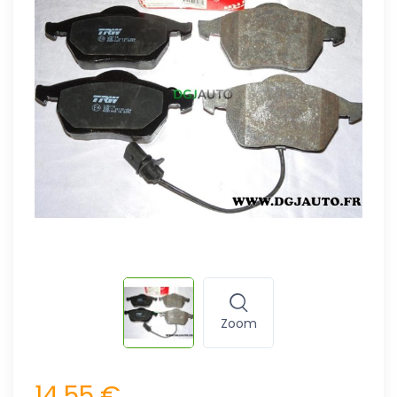
Zoom
14,55 €