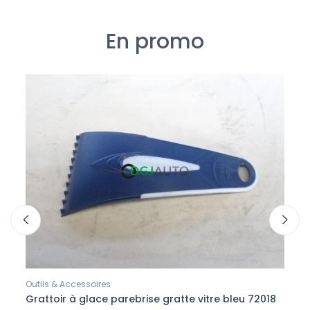
En promo
Outils & Accessoires
Outils
e 80
Grattoir à glace parebrise gratte vitre bleu 72018
Autoc