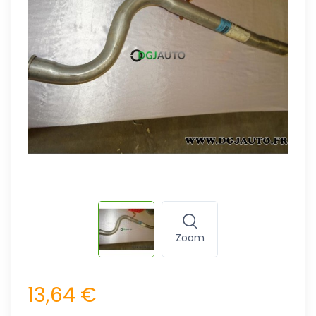
Zoom
13,64 €