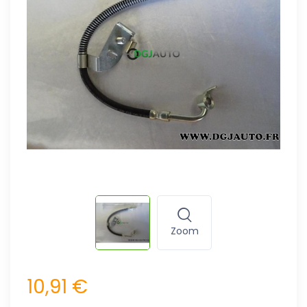
Zoom
10,91 €