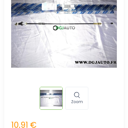
Zoom
10,91 €