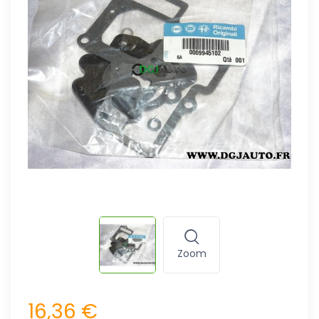
Zoom
16,36 €