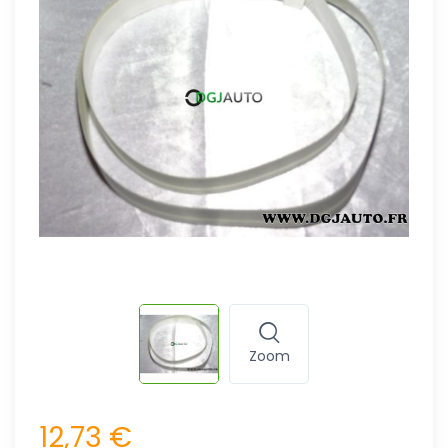
Zoom
12,73 €