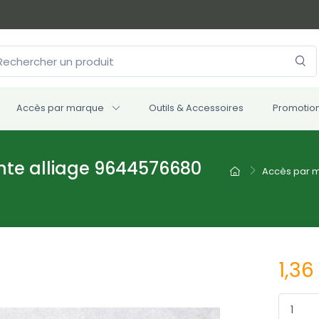
Accès par marque
Outils & Accessoires
Promotio
nte alliage 9644576680
Accès par 
1,36