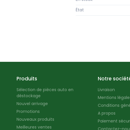
État
Produits
Notre sociét
Sélection de pièces auto en
Livraison
déstockage
Mentions légales
Nouvel arrivage
Conditions géné
Promotions
A propos
Nouveaux produits
Paiement sécur
Meilleures ventes
Contactez-nou