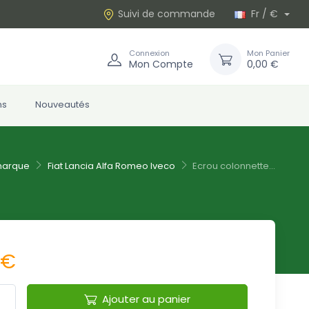
Suivi de commande
Fr / €
Connexion
Mon Panier
Mon Compte
0,00 €
ns
Nouveautés
marque
Fiat Lancia Alfa Romeo Iveco
Ecrou colonnette...
 €
Ajouter au panier