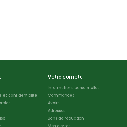
é
Votre compte
Informations personnelles
 et confidentialité
Commandes
rales
Avoirs
Adresses
isé
Bons de réduction
s
Mes alertes