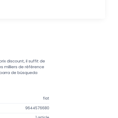
x discount, il suffit de
s milliers de référence
a barra de búsqueda
fiat
9644576680
1 article