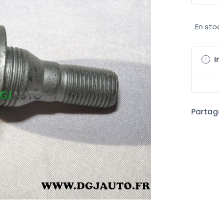
En sto
I
Partage