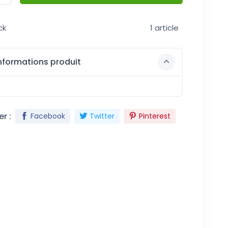
ck
1 article
nformations produit
r :
Facebook
Twitter
Pinterest