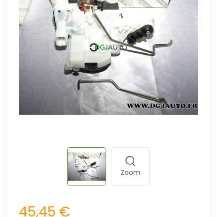
Zoom
45,45 €