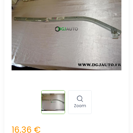
Zoom
16,36 €