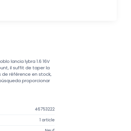
lo lancia lybra 1.6 16V
t, il suffit de taper la
s de référence en stock,
e búsqueda proporcionar
46753222
1 article
Neuf