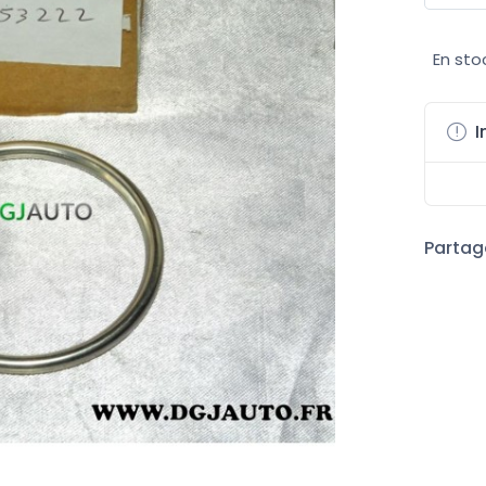
En sto
I
Partage