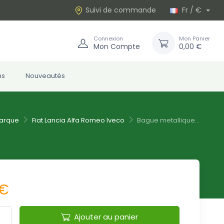
Suivi de commande
Fr / €
Connexion
Mon Panier
Mon Compte
0,00 €
ns
Nouveautés
arque
Fiat Lancia Alfa Romeo Iveco
Bague metallique...
 €
Ajouter au panier