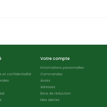
é
Votre compte
Informations personnelles
 et confidentialité
Commandes
rales
Avoirs
Adresses
isé
Bons de réduction
s
Mes alertes