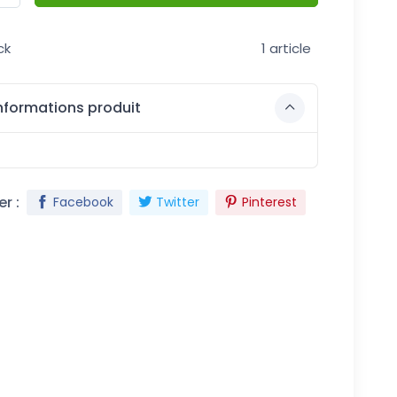
ck
1 article
nformations produit
r :
Facebook
Twitter
Pinterest