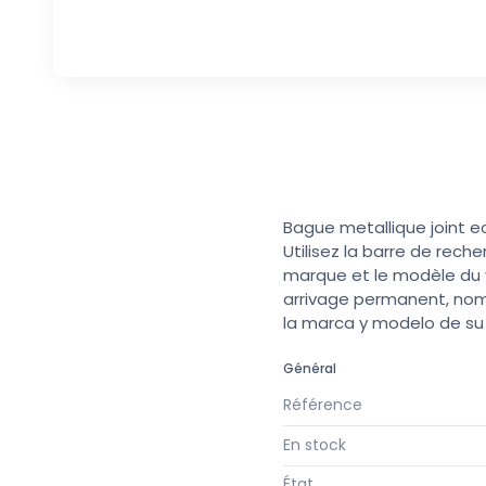
Bague metallique joint e
Utilisez la barre de rech
marque et le modèle du v
arrivage permanent, nomb
la marca y modelo de s
Général
Référence
En stock
État