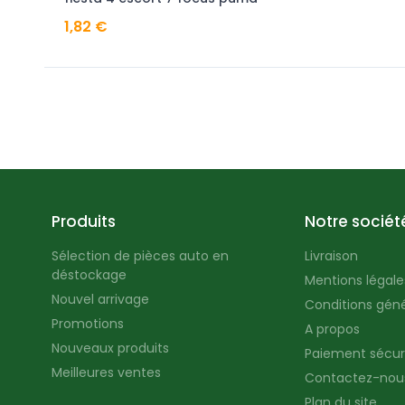
1,82 €
Produits
Notre sociét
Sélection de pièces auto en
Livraison
déstockage
Mentions légales
Nouvel arrivage
Conditions géné
Promotions
A propos
Nouveaux produits
Paiement sécur
Meilleures ventes
Contactez-nou
Plan du site