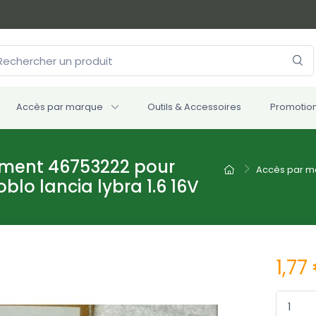
Accès par marque
Outils & Accessoires
Promotio
ement 46753222 pour
Accès par m
lo lancia lybra 1.6 16V
1,77