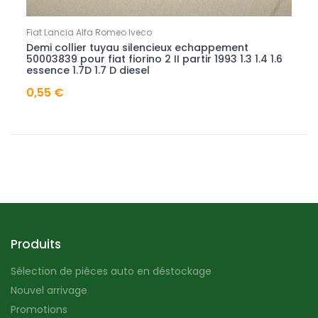
Fiat Lancia Alfa Romeo Iveco
Fiat 
no
Demi collier tuyau silencieux echappement
Gouj
a
50003839 pour fiat fiorino 2 II partir 1993 1.3 1.4 1.6
coll
essence 1.7D 1.7 D diesel
brav
0,55 €
2,29
Produits
Sélection de pièces auto en déstockage
Nouvel arrivage
Promotions