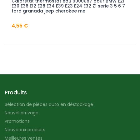
Calorstat thermostat eau 9000067 pour BMW E21
1 Bo
E30 E36 E12 E28 E34 E39 E23 E24 E32 Z1 serie 3 5 6 7
debr
ford granada jeep cherokee me
0242
ferg
4,55 €
1,14
Produits
Sélection de pièces auto en déstockage
Nouvel arrivage
Promotions
Nouveaux produits
Meilleures ventes