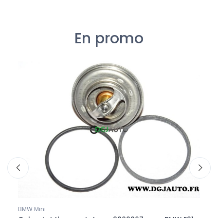
En promo
BMW Mini
Hond