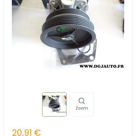
Zoom
20,91 €