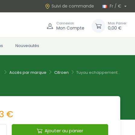
Suivi de commande
Fr / €
Connexion
Mon Panier
Mon Compte
0,00 €
ns
Nouveautés
Accès par marque
Citroen
Tuyau echappement...
73 €
Ajouter au panier