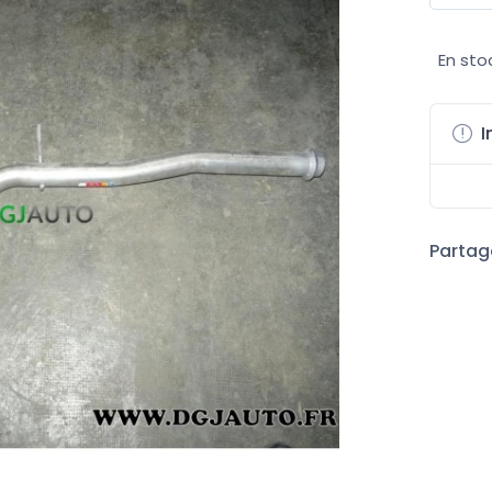
En sto
I
Partage