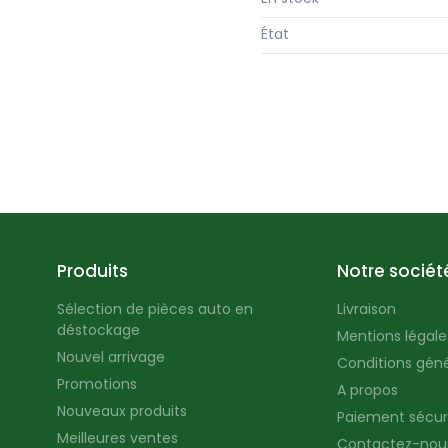
État
Produits
Notre sociét
Sélection de pièces auto en
Livraison
déstockage
Mentions légales
Nouvel arrivage
Conditions géné
Promotions
A propos
Nouveaux produits
Paiement sécur
Meilleures ventes
Contactez-nou