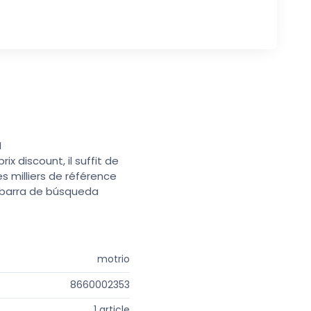
I
x discount, il suffit de
s milliers de référence
a barra de búsqueda
motrio
8660002353
1 article