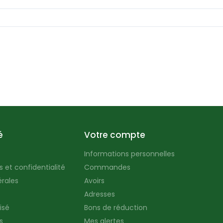
é
Votre compte
Informations personnelles
 et confidentialité
Commandes
rales
Avoirs
Adresses
isé
Bons de réduction
s
Mes alertes