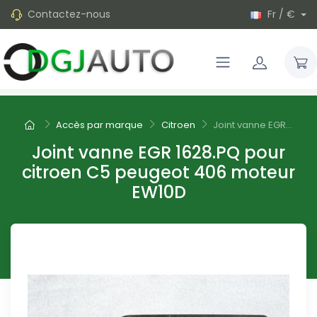
Contactez-nous
Fr / €
Accès par marque
Citroen
Joint vanne EGR...
Joint vanne EGR 1628.PQ pour
citroen C5 peugeot 406 moteur
EW10D