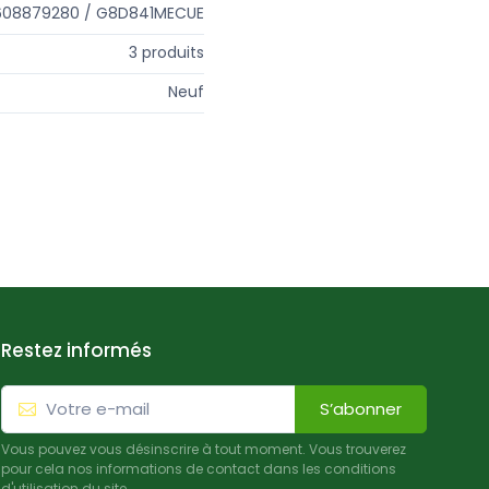
608879280 / G8D841MECUE
3 produits
Neuf
Restez informés
S’abonner
Vous pouvez vous désinscrire à tout moment. Vous trouverez
pour cela nos informations de contact dans les conditions
d'utilisation du site.