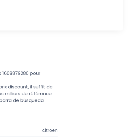
s 1608879280 pour
x discount, il suffit de
s milliers de référence
a barra de búsqueda
citroen