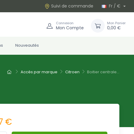
Suivi de commande
Fr / €
Connexion
Mon Panier
Mon Compte
0,00 €
ns
Nouveautés
Accès par marque
Citroen
Boitier centrale...
7 €