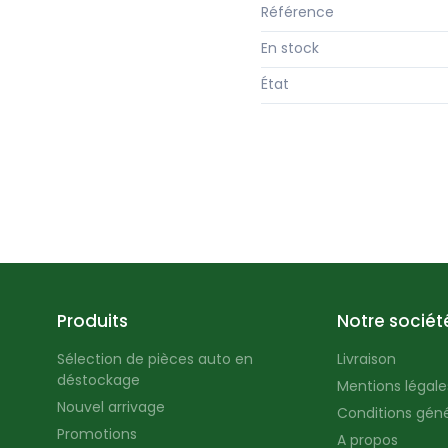
Référence
En stock
État
Produits
Notre sociét
Sélection de pièces auto en
Livraison
déstockage
Mentions légales
Nouvel arrivage
Conditions géné
Promotions
A propos