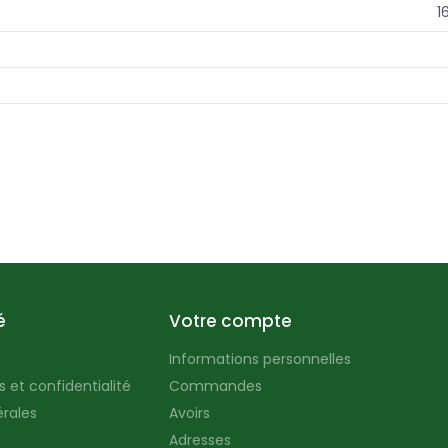
1
é
Votre compte
Informations personnelles
 et confidentialité
Commandes
rales
Avoirs
Adresses