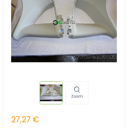
Zoom
27,27 €