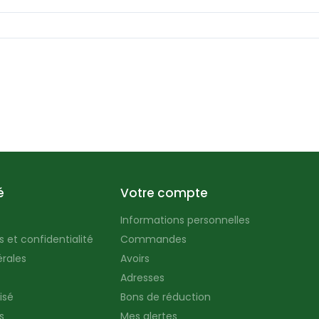
é
Votre compte
Informations personnelles
 et confidentialité
Commandes
rales
Avoirs
Adresses
isé
Bons de réduction
s
Mes alertes