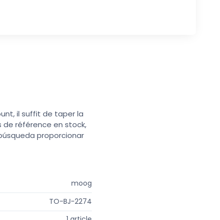
t, il suffit de taper la
s de référence en stock,
e búsqueda proporcionar
moog
TO-BJ-2274
1 article