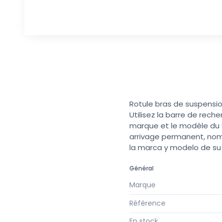
Rotule bras de suspensi
Utilisez la barre de rech
marque et le modèle du v
arrivage permanent, nomb
la marca y modelo de s
Général
Marque
Référence
En stock