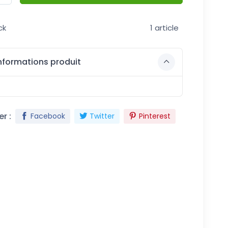
ck
1 article
nformations produit
r :
Facebook
Twitter
Pinterest