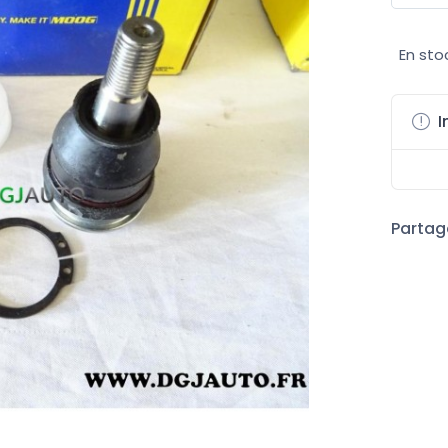
En sto
I
Partage