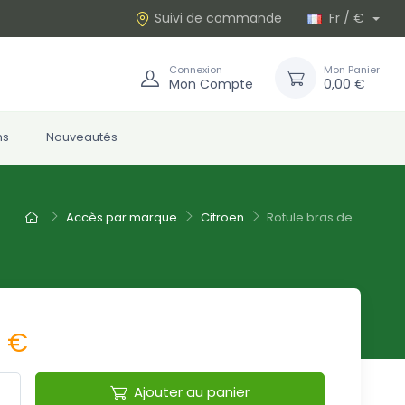
Suivi de commande
Fr / €
Connexion
Mon Panier
Mon Compte
0,00 €
ns
Nouveautés
Accès par marque
Citroen
Rotule bras de...
5 €
Ajouter au panier