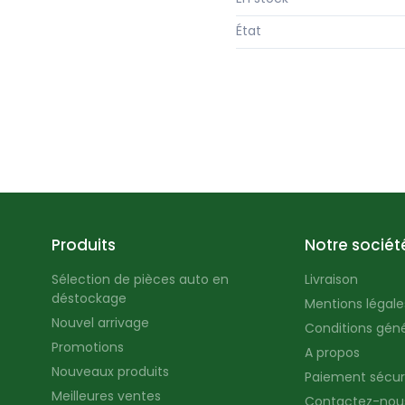
État
Produits
Notre sociét
Sélection de pièces auto en
Livraison
déstockage
Mentions légales
Nouvel arrivage
Conditions géné
Promotions
A propos
Nouveaux produits
Paiement sécur
Meilleures ventes
Contactez-nou