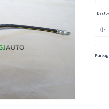
En sto
I
Partage