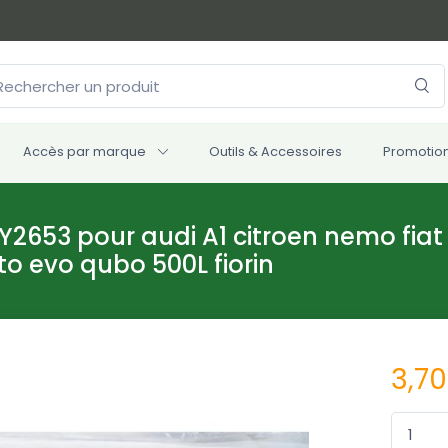
Accès par marque
Outils & Accessoires
Promotio
HY2653 pour audi A1 citroen nemo fiat
nto evo qubo 500L fiorin
3,7