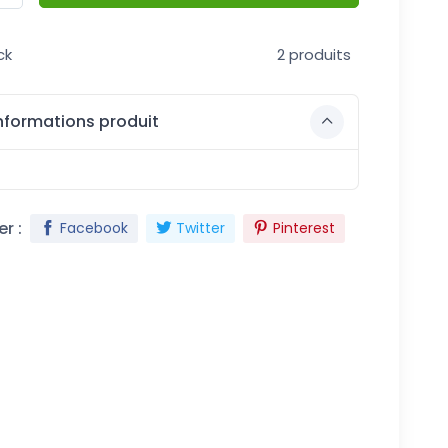
ck
2 produits
nformations produit
r :
Facebook
Twitter
Pinterest