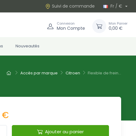
Suivi de commande
Fr / €
Connexion
Mon Panier
Mon Compte
0,00 €
ns
Nouveautés
Accès par marque
Citroen
Flexible de frein...
0 €
Ajouter au panier