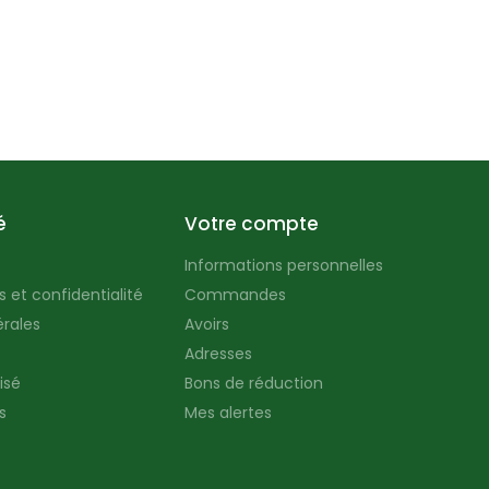
é
Votre compte
Informations personnelles
 et confidentialité
Commandes
rales
Avoirs
Adresses
isé
Bons de réduction
s
Mes alertes