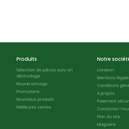
Produits
Notre sociét
Sélection de pièces auto en
Livraison
déstockage
Mentions légales
Nouvel arrivage
Conditions géné
Promotions
A propos
Nouveaux produits
Paiement sécur
Meilleures ventes
Contactez-nou
Plan du site
Magasins