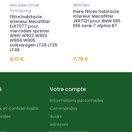
Mercedes Smart
BMW Mini
Ssangyong
Paire filtres habitacle
interieur Mecafilter
Filtre habitacle
JKR7121 pour BMW E65
interieur Mecafilter
E66 serie 7 alpina B7
ELR7077 pour
mercedes sprinter
W901 W902 W903
W904 W905
volkswagen LT28 LT35
LT46
4,13 €
7,79 €
é
Votre compte
Informations personnelles
 et confidentialité
Commandes
rales
Avoirs
Adresses