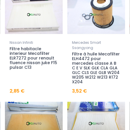
Nissan Infiniti
Mercedes Smart
Ssangyong
Filtre habitacle
interieur Mecafilter
Filtre à huile Mecafilter
ELR7272 pour renault
ELH4472 pour
fluence nissan juke F15
mercedes classe A B
pulsar C13
C E V SLK GLK CLA GLA
GLC CLS GLE GLB W204
W205 W212 W213 R172
X204
2,85 €
3,52 €