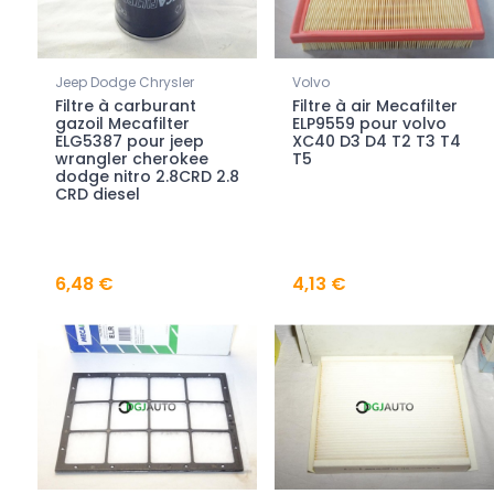
Jeep Dodge Chrysler
Volvo
Filtre à carburant
Filtre à air Mecafilter
gazoil Mecafilter
ELP9559 pour volvo
ELG5387 pour jeep
XC40 D3 D4 T2 T3 T4
wrangler cherokee
T5
dodge nitro 2.8CRD 2.8
CRD diesel
6,48 €
4,13 €