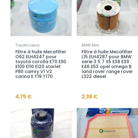
Toyota Lexus
BMW Mini
Filtre à huile Mecafilter
Filtre à huile Mecafilter
O62 ELH4247 pour
L15 ELH4287 pour BMW
toyota corolla E70 E90
serie 3 5 7 X5 E38 E39
E100 E110 E120 starlet
E46 E53 opel omega B
P80 camry V1 V2
land rover range rover
carina E T19 T170
L322 diesel
4,75 €
2,38 €