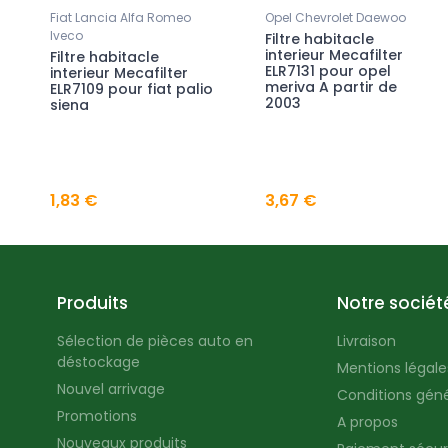
Fiat Lancia Alfa Romeo
Opel Chevrolet Daewoo
Iveco
Filtre habitacle
interieur Mecafilter
Filtre habitacle
ELR7131 pour opel
interieur Mecafilter
meriva A partir de
ELR7109 pour fiat palio
2003
siena
1,83 €
3,67 €
Produits
Notre sociét
Sélection de pièces auto en
Livraison
déstockage
Mentions légales
Nouvel arrivage
Conditions géné
Promotions
A propos
Nouveaux produits