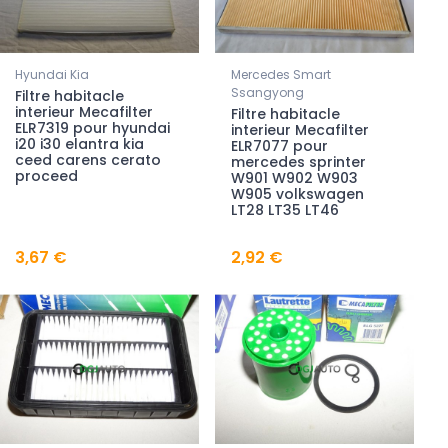
Hyundai Kia
Mercedes Smart
Ssangyong
Filtre habitacle
interieur Mecafilter
Filtre habitacle
ELR7319 pour hyundai
interieur Mecafilter
i20 i30 elantra kia
ELR7077 pour
ceed carens cerato
mercedes sprinter
proceed
W901 W902 W903
W905 volkswagen
LT28 LT35 LT46
3,67 €
2,92 €