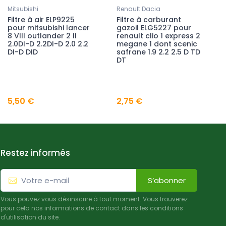
Mitsubishi
Renault Dacia
Filtre à air ELP9225
Filtre à carburant
pour mitsubishi lancer
gazoil ELG5227 pour
8 VIII outlander 2 II
renault clio 1 express 2
2.0DI-D 2.2DI-D 2.0 2.2
megane 1 dont scenic
DI-D DID
safrane 1.9 2.2 2.5 D TD
DT
5,50 €
2,75 €
Restez informés
S’abonner
Vous pouvez vous désinscrire à tout moment. Vous trouverez
pour cela nos informations de contact dans les conditions
d'utilisation du site.