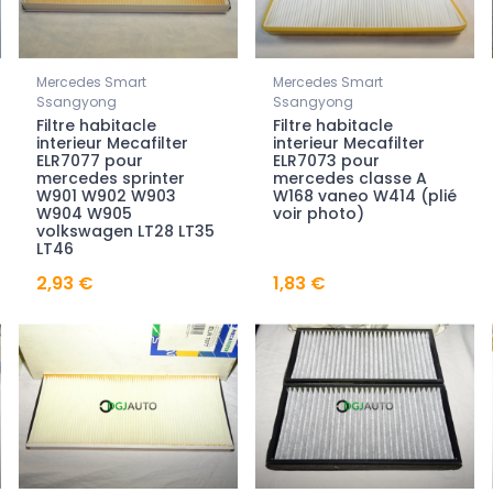
Mercedes Smart
Mercedes Smart
Ssangyong
Ssangyong
Filtre habitacle
Filtre habitacle
interieur Mecafilter
interieur Mecafilter
ELR7077 pour
ELR7073 pour
mercedes sprinter
mercedes classe A
W901 W902 W903
W168 vaneo W414 (plié
W904 W905
voir photo)
volkswagen LT28 LT35
LT46
2,93 €
1,83 €