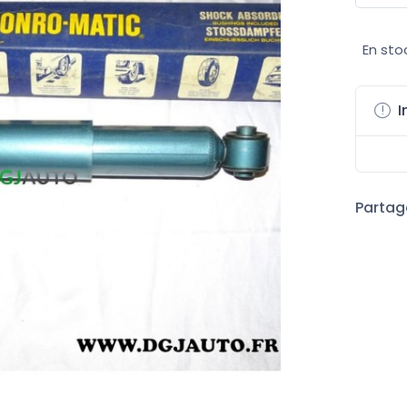
En sto
I
Partage