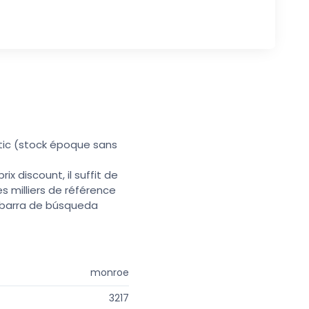
tic (stock époque sans
x discount, il suffit de
s milliers de référence
a barra de búsqueda
monroe
3217