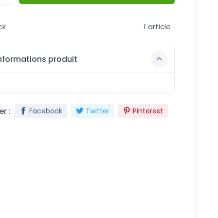
ck
1 article
nformations produit
r :
Facebook
Twitter
Pinterest