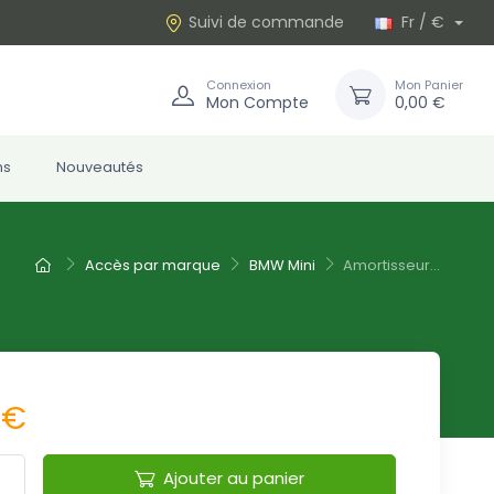
Suivi de commande
Fr / €
Connexion
Mon Panier
Mon Compte
0,00 €
ns
Nouveautés
Accès par marque
BMW Mini
Amortisseur...
 €
Ajouter au panier