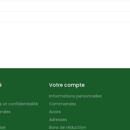
é
Votre compte
Informations personnelles
 et confidentialité
Commandes
rales
Avoirs
Adresses
isé
Bons de réduction