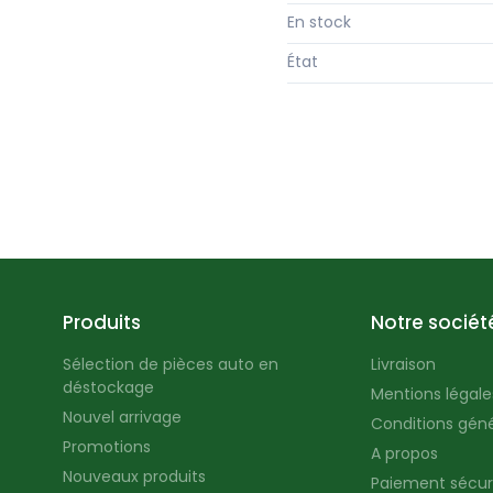
En stock
État
Produits
Notre sociét
Sélection de pièces auto en
Livraison
déstockage
Mentions légales
Nouvel arrivage
Conditions géné
Promotions
A propos
Nouveaux produits
Paiement sécur