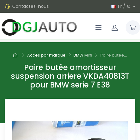
Contactez-nous
Fr / €
Accès par marque
BMW Mini
Paire butée...
Paire butée amortisseur
suspension arriere VKDA40813T
pour BMW serie 7 E38