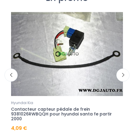
Hyundai Kia
Hyund
Contacteur capteur pédale de frein
Cont
ion
9381026RWBQQH pour hyundai santa fe partir
9381
2000
elant
4,09 €
3,64