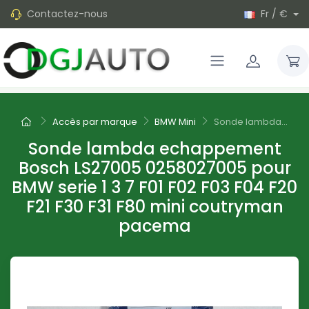
Contactez-nous
Fr / €
Accès par marque
BMW Mini
Sonde lambda...
Sonde lambda echappement
Bosch LS27005 0258027005 pour
BMW serie 1 3 7 F01 F02 F03 F04 F20
F21 F30 F31 F80 mini coutryman
pacema