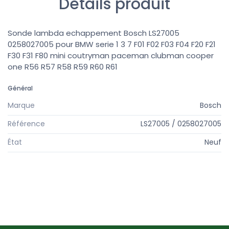
Détails produit
Sonde lambda echappement Bosch LS27005
0258027005 pour BMW serie 1 3 7 F01 F02 F03 F04 F20 F21
F30 F31 F80 mini coutryman paceman clubman cooper
one R56 R57 R58 R59 R60 R61
Général
Marque
Bosch
Référence
LS27005 / 0258027005
État
Neuf