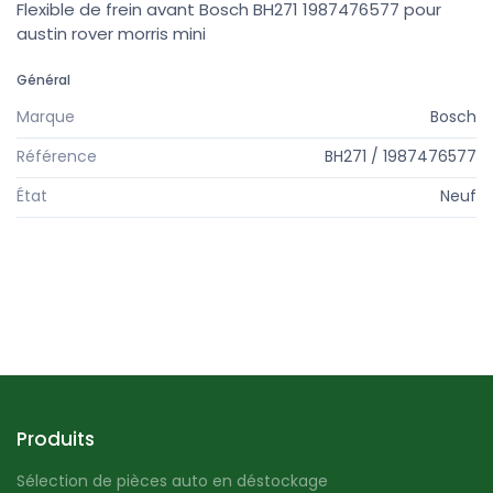
Flexible de frein avant Bosch BH271 1987476577 pour
austin rover morris mini
Général
Marque
Bosch
Référence
BH271 / 1987476577
État
Neuf
Produits
Sélection de pièces auto en déstockage