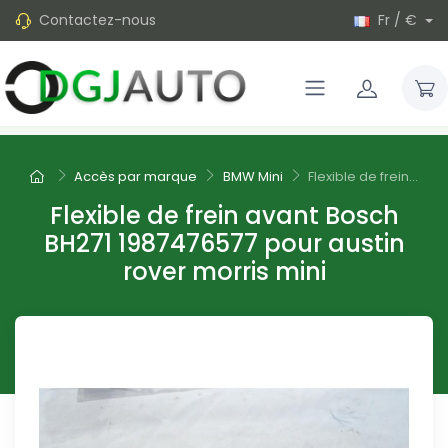
Contactez-nous
Fr / €
Accès par marque
BMW Mini
Flexible de frein...
Flexible de frein avant Bosch
BH271 1987476577 pour austin
rover morris mini