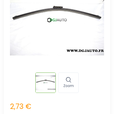
Zoom
2,73 €