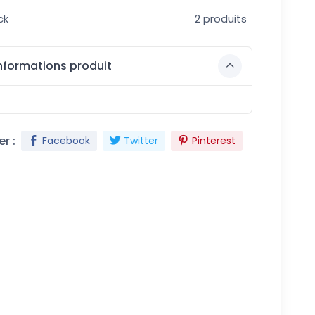
ck
2 produits
nformations produit
r :
Facebook
Twitter
Pinterest