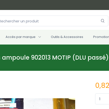
Accès par marque
Outils & Accessoires
Promotio
hts ampoule 902013 MOTIP (DLU passé)
0,8