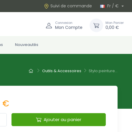
Suivi de commande
Fr / €
Connexion
Mon Panier
Mon Compte
0,00 €
ns
Nouveautés
Outils & Accessoires
Stylo peinture...
2 €
Ajouter au panier