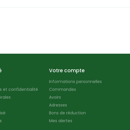
é
Votre compte
Informations personnelles
 et confidentialité
Commandes
rales
Avoirs
Adresses
isé
Bons de réduction
s
Mes alertes