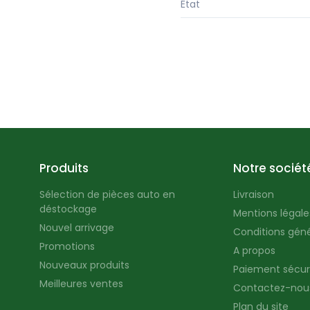
État
Produits
Notre sociét
Sélection de pièces auto en
Livraison
déstockage
Mentions légales
Nouvel arrivage
Conditions géné
Promotions
A propos
Nouveaux produits
Paiement sécur
Meilleures ventes
Contactez-nou
Plan du site