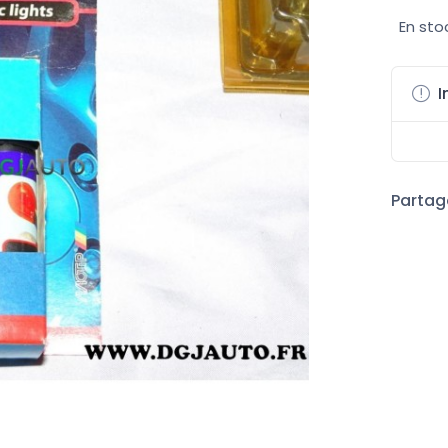
En sto
I
Partage