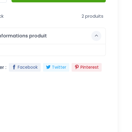
ck
2 produits
nformations produit
r :
Facebook
Twitter
Pinterest