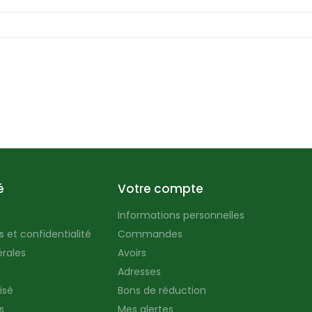
é
Votre compte
Informations personnelles
 et confidentialité
Commandes
rales
Avoirs
Adresses
isé
Bons de réduction
s
Mes alertes