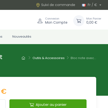
Suivi de commande
Fr / €
Connexion
Mon Panier
Mon Compte
0,00 €
ns
Nouveautés
t
Outils & Accessoires
Bloc note avec...
 €
Ajouter au panier