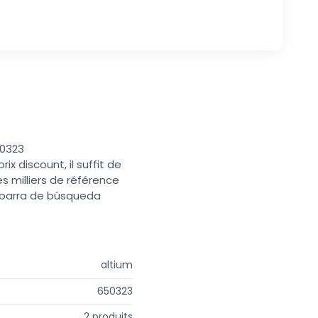
50323
x discount, il suffit de
s milliers de référence
a barra de búsqueda
altium
650323
2 produits