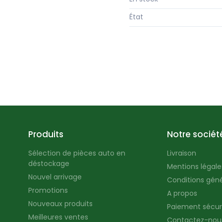
État
Produits
Notre sociét
Sélection de pièces auto en
Livraison
déstockage
Mentions légales
Nouvel arrivage
Conditions géné
Promotions
A propos
Nouveaux produits
Paiement sécur
Meilleures ventes
Contactez-nou