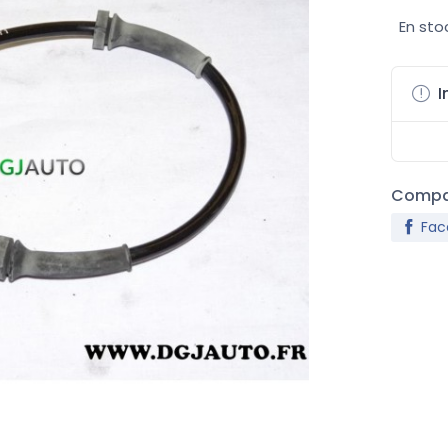
En sto
I
Compar
Fac