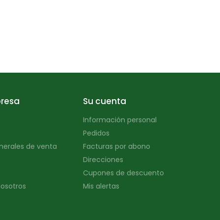
resa
Su cuenta
Información personal
Pedidos
nerales de venta
Facturas por abono
Direcciones
Cupones de descuento
osotros
Mis alertas