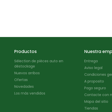
Productos
Nuestra emp
Sélection de pièces auto en
Entrega
déstockage
Aviso legal
Nuevos arribos
Condiciones ge
Ofertas
A proposito
Novedades
Pago seguro
Los más vendidos
Contacte con n
Mapa del sitio
Tiendas