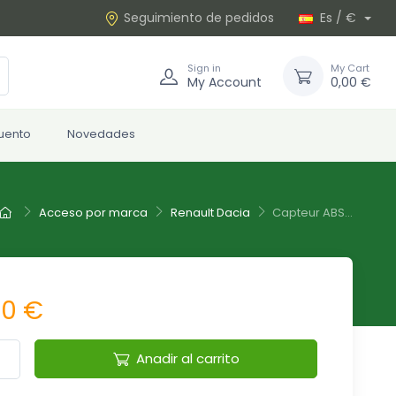
Seguimiento de pedidos
Es / €
Sign in
My Cart
My Account
0,00 €
uento
Novedades
Acceso por marca
Renault Dacia
Capteur ABS...
00 €
Anadir al carrito