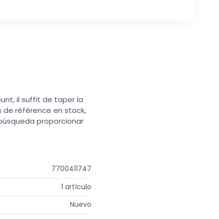
t, il suffit de taper la
s de référence en stock,
e búsqueda proporcionar
7700411747
1 artículo
Nuevo