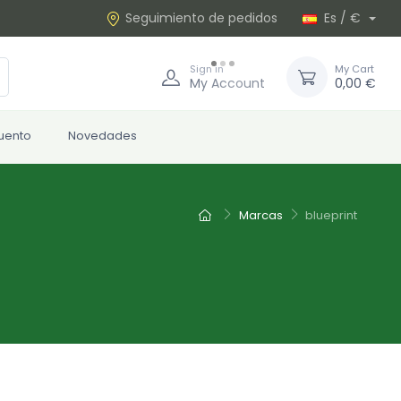
Seguimiento de pedidos
Es / €
Sign in
My Cart
My Account
0,00 €
uento
Novedades
Marcas
blueprint