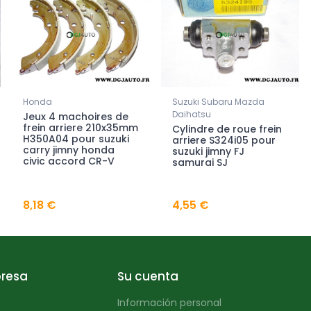
Honda
Suzuki Subaru Mazda
Daihatsu
Jeux 4 machoires de
frein arriere 210x35mm
Cylindre de roue frein
H350A04 pour suzuki
arriere S324i05 pour
carry jimny honda
suzuki jimny FJ
civic accord CR-V
samurai SJ
8,18 €
4,55 €
resa
Su cuenta
Información personal