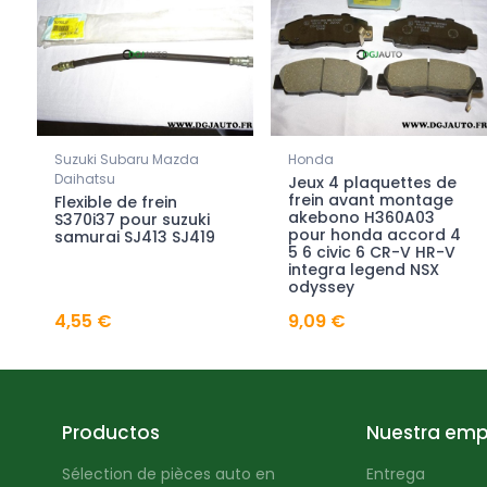
Suzuki Subaru Mazda
Honda
Daihatsu
Jeux 4 plaquettes de
frein avant montage
Flexible de frein
akebono H360A03
S370i37 pour suzuki
pour honda accord 4
samurai SJ413 SJ419
5 6 civic 6 CR-V HR-V
integra legend NSX
odyssey
4,55 €
9,09 €
Productos
Nuestra emp
Sélection de pièces auto en
Entrega