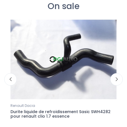
On sale
Renault Dacia
Toyot
Durite liquide de refroidissement Sasic SWH4282
Pair
ero
pour renault clio 1.7 essence
diam
T150