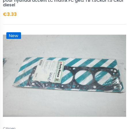
pour hyundai accent LC matrix FC getz TB 1.5CRDI 1.5 CRDI
diesel
€3.33
New
Citroen