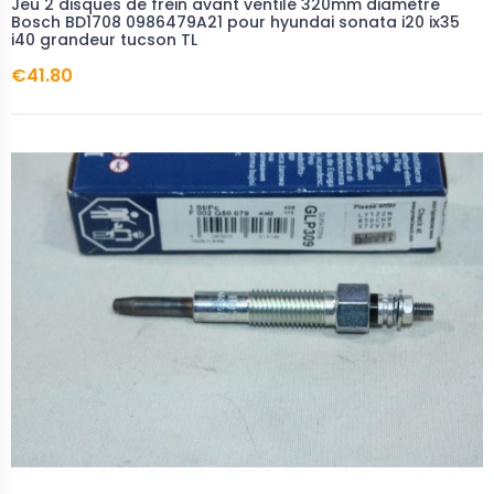
Jeu 2 disques de frein avant ventilé 320mm diamètre
Bosch BD1708 0986479A21 pour hyundai sonata i20 ix35
i40 grandeur tucson TL
€41.80