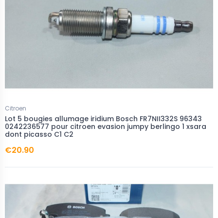
Citroen
Lot 5 bougies allumage iridium Bosch FR7NII332S 96343
0242236577 pour citroen evasion jumpy berlingo 1 xsara
dont picasso C1 C2
€20.90