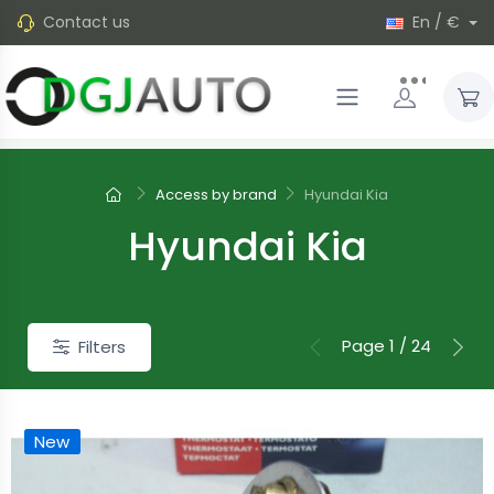
Contact us
En / €
Access by brand
Hyundai Kia
Hyundai Kia
Page 1 / 24
Filters
New