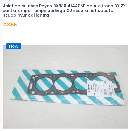
Joint de culasse Payen BX880 414405P pour citroen BX ZX
xantia jumper jumpy berlingo C25 xsara fiat ducato
scudo hyundai lantra
€8.55
New