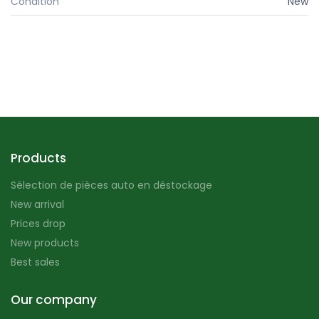
Condition
New
Products
Sélection de pièces auto en déstockage
New arrival
Prices drop
New products
Best sales
Our company