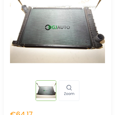
Zoom
€64.17