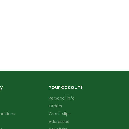
y
Your account
Personal info
Orders
nditions
Credit slips
Addresses