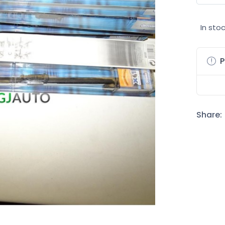
In sto
P
Share: