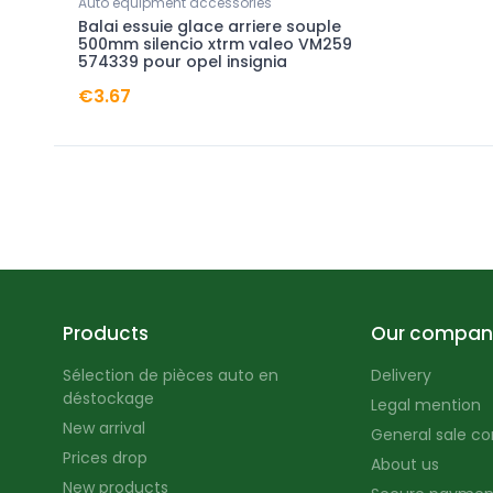
Auto equipment accessories
Balai essuie glace arriere souple
500mm silencio xtrm valeo VM259
574339 pour opel insignia
€3.67
Products
Our compan
Sélection de pièces auto en
Delivery
déstockage
Legal mention
New arrival
General sale co
Prices drop
About us
New products