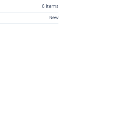
6 items
New