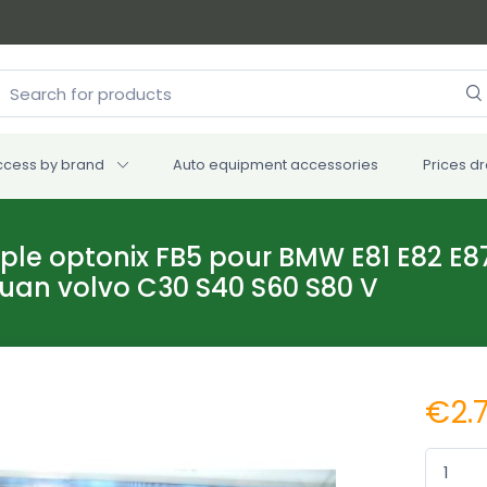
ccess by brand
Auto equipment accessories
Prices d
ple optonix FB5 pour BMW E81 E82 E8
guan volvo C30 S40 S60 S80 V
€2.