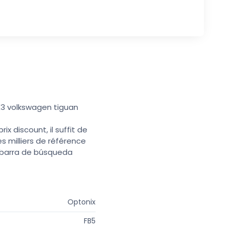
 X3 volkswagen tiguan
x discount, il suffit de
s milliers de référence
a barra de búsqueda
Optonix
FB5