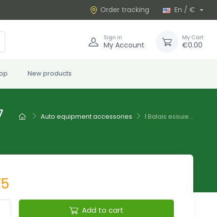
Order tracking
En / €
Sign in
My Cart
My Account
€0.00
rop
New products
7
Auto equipment accessories
1 Balais essuie...
75
Add to cart