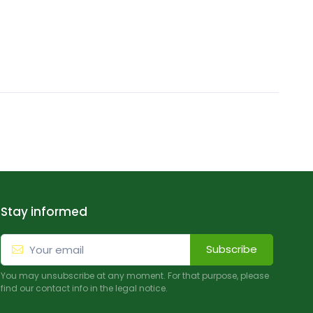
Stay informed
Subscribe
You may unsubscribe at any moment. For that purpose, please
find our contact info in the legal notice.