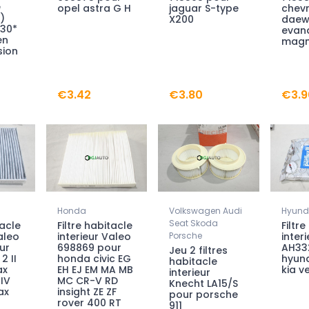
e
opel astra G H
jaguar S-type
chevr
)
X200
dae
530*
evan
en
magn
sion
€3.42
€3.80
€3.9
Honda
Volkswagen Audi
Hyunda
Seat Skoda
tacle
Filtre habitacle
Filtr
aleo
interieur Valeo
Porsche
interi
ur
698869 pour
AH33
Jeu 2 filtres
2 II
honda civic EG
hyund
habitacle
ax
EH EJ EM MA MB
kia v
interieur
IV
MC CR-V RD
Knecht LA15/S
ax
insight ZE ZF
pour porsche
rover 400 RT
911