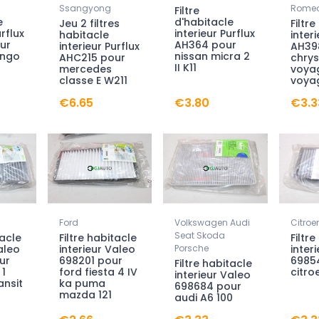
Ssangyong
Romeo
Filtre
e
d'habitacle
Jeu 2 filtres
Filtr
urflux
interieur Purflux
habitacle
interi
ur
AH364 pour
interieur Purflux
AH39
ingo
nissan micra 2
AHC215 pour
chrys
II K11
mercedes
voyag
classe E W211
voya
€6.65
€3.80
€3.3
Ford
Volkswagen Audi
Citroe
Seat Skoda
tacle
Filtre habitacle
Filtr
aleo
interieur Valeo
Porsche
inter
ur
698201 pour
6985
Filtre habitacle
 1
ford fiesta 4 IV
citro
interieur Valeo
ansit
ka puma
698684 pour
mazda 121
audi A6 100