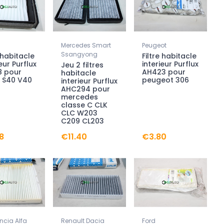
Mercedes Smart
Peugeot
Ssangyong
e habitacle
Filtre habitacle
eur Purflux
interieur Purflux
Jeu 2 filtres
8 pour
AH423 pour
habitacle
 S40 V40
peugeot 306
interieur Purflux
AHC294 pour
mercedes
classe C CLK
CLC W203
C209 CL203
8
€11.40
€3.80
ancia Alfa
Renault Dacia
Ford