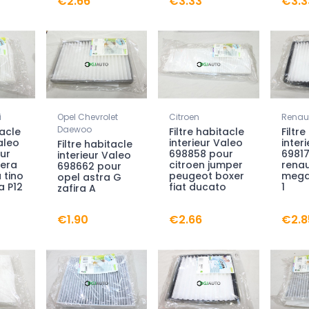
€2.66
€3.33
€3.3
i
Opel Chevrolet
Citroen
Renaul
Daewoo
tacle
Filtre habitacle
Filtr
aleo
interieur Valeo
inter
Filtre habitacle
ur
698858 pour
6981
interieur Valeo
mera
citroen jumper
renau
698662 pour
 tino
peugeot boxer
mega
opel astra G
a P12
fiat ducato
1
zafira A
€1.90
€2.66
€2.8