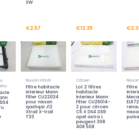
XW
€2.57
€12.35
€2.3
ru
Nissan Infiniti
Citroen
Nissan 
atsu
Filtre habitacle
Lot 2 filtres
Filtr
interieur Mann
habitacle
interi
tacle
Filter CU22034
interieur Mann
Mecaf
Mann
pour nissan
Filter CU26014-
ELR72
2004
qashqai J12
2 pour citroen
renau
ru
Xtrail X-trail
C5 X DS4 DS9
nissa
T33
opel astra L
pulsa
V
peugeot 308
408 508