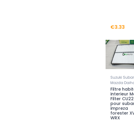
€3.33
Suzuki Suba
Mazda Daih
Filtre habi
interieur 
Filter CU2
pour suba
impreza
forester X
WRX