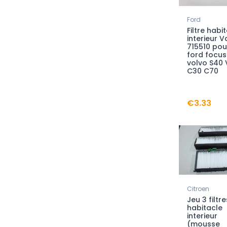
Ford
Filtre habi
interieur V
715510 pou
ford focus 
volvo S40
C30 C70
€3.33
Citroen
Jeu 3 filtre
habitacle
interieur
(mousse