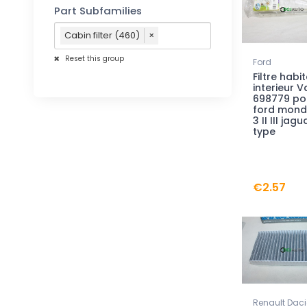
Part Subfamilies
Cabin filter (460)
×
Reset this group
Ford
Filtre habi
interieur V
698779 po
ford mond
3 II III jag
type
€2.57
Renault Dac