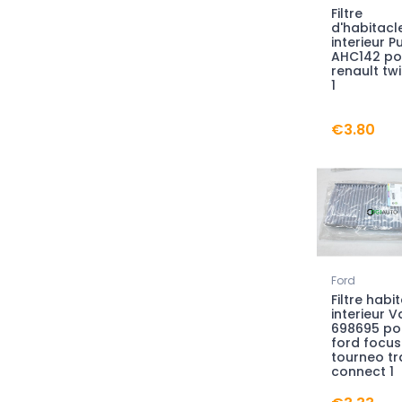
Filtre
d'habitacl
interieur P
AHC142 po
renault tw
1
€3.80
Ford
Filtre habi
interieur V
698695 po
ford focus
tourneo tr
connect 1