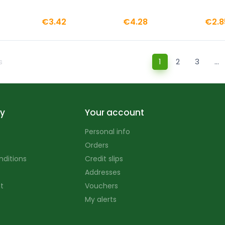
€3.42
€4.28
€2.8
s
1
2
3
…
y
Your account
Personal info
Orders
nditions
Credit slips
Addresses
t
Vouchers
My alerts