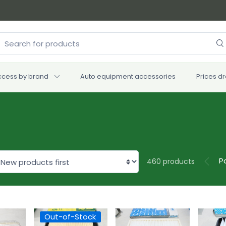
ccess by brand
Auto equipment accessories
Prices d
Pa
460 products
Out-of-Stock