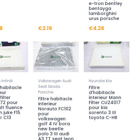
e-tron bentley
bentayga
lamborghini
urus porsche
8
€2.19
€4.28
Infiniti
Volkswagen Audi
Hyundai Kia
Seat Skoda
e habitacle
Filtre
eur
Porsche
d'habitacle
ilter
interieur Mann
Filtre habitacle
72 pour
Filter CU24017
interieur
lt fluence
pour kia
Norauto FC102
n juke F15
sorento 3 III
pour
r C13
toyota C-HR
volkswagen
golf 4 IV bora
new beetle
polo 3 III audi
A3 TT seat leon