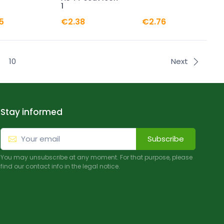
1
5
€2.38
€2.76
10
Next
Stay informed
Subscribe
You may unsubscribe at any moment. For that purpose, please
find our contact info in the legal notice.