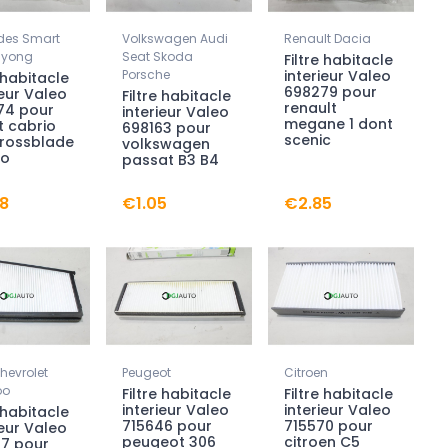
des Smart
Volkswagen Audi
Renault Dacia
gyong
Seat Skoda
Filtre habitacle
Porsche
interieur Valeo
e habitacle
698279 pour
ieur Valeo
Filtre habitacle
renault
74 pour
interieur Valeo
megane 1 dont
 cabrio
698163 pour
scenic
crossblade
volkswagen
wo
passat B3 B4
8
€1.05
€2.85
hevrolet
Peugeot
Citroen
oo
Filtre habitacle
Filtre habitacle
interieur Valeo
interieur Valeo
e habitacle
715646 pour
715570 pour
ieur Valeo
peugeot 306
citroen C5
87 pour