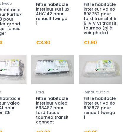
 Iveco
Filtre habitacle
Filtre habitacle
interieur Purflux
interieur Valeo
e habitacle
AHC142 pour
698762 pour
eur Purflux
renault twingo
ford transit 4 5
8 pour
1
6 IV V VI transit
ler grand
tourneo (plié
er lancia
voir photo)
ger
3
€3.80
€1.90
n
Ford
Renault Dacia
e habitacle
Filtre habitacle
Filtre habitacle
ieur Valeo
interieur Valeo
interieur Valeo
41 pour
698487 pour
698878 pour
en C5
ford focus 1
renault twingo
tourneo transit
1
connect