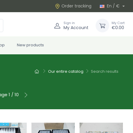
Order tracking
En / €
Sign in
My Cart
My Account
€0.00
rop
New products
Our entire catalog
Search results
ge 1 / 10