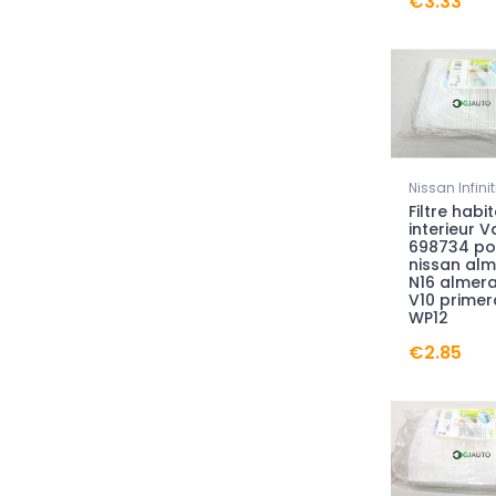
€3.33
Nissan Infinit
Filtre habi
interieur V
698734 po
nissan al
N16 almera
V10 primer
WP12
€2.85