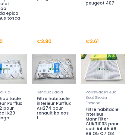
peugeot 407
olet
woo
da epica
us tosca
0
€3.80
€3.61
i Kia
Renault Dacia
Volkswagen Audi
Seat Skoda
e habitacle
Filtre habitacle
eur Purflux
interieur Purflux
Porsche
2 pour
AH274 pour
Filtre habitacle
ai ix20
renault koleos
interieur
enga
1
MannFilter
CUK31003 pour
audi A4 A5 A6
A8 Q5 Q7 Q8