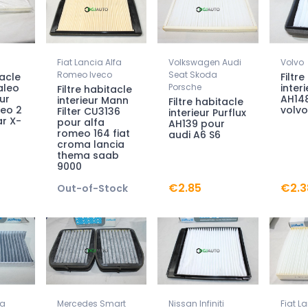
Fiat Lancia Alfa
Volkswagen Audi
Volvo
Romeo Iveco
Seat Skoda
tacle
Filtr
aleo
Porsche
interi
Filtre habitacle
ur
AH14
interieur Mann
Filtre habitacle
eo 2
volvo
Filter CU3136
interieur Purflux
uar X-
pour alfa
AH139 pour
romeo 164 fiat
audi A6 S6
croma lancia
thema saab
9000
€2.85
€2.3
Out-of-Stock
ia
Mercedes Smart
Nissan Infiniti
Fiat L