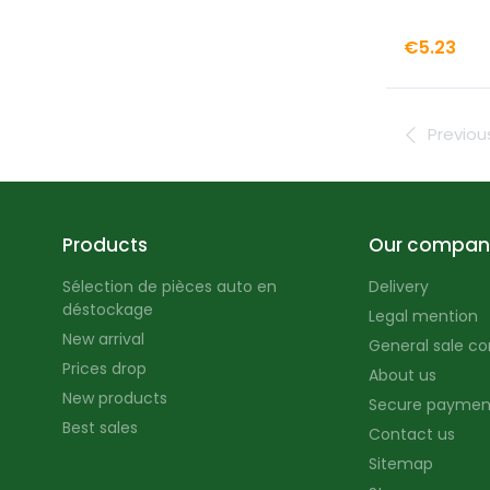
€5.23
Previou
Products
Our compan
Sélection de pièces auto en
Delivery
déstockage
Legal mention
New arrival
General sale co
Prices drop
About us
New products
Secure paymen
Best sales
Contact us
Sitemap