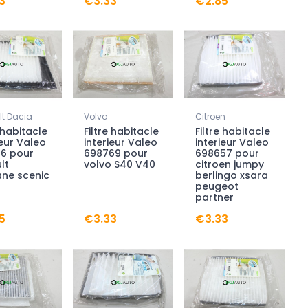
3
€3.33
€2.85
t Dacia
Volvo
Citroen
e habitacle
Filtre habitacle
Filtre habitacle
ieur Valeo
interieur Valeo
interieur Valeo
76 pour
698769 pour
698657 pour
lt
volvo S40 V40
citroen jumpy
ne scenic
berlingo xsara
peugeot
partner
5
€3.33
€3.33