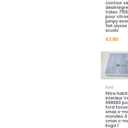
contour s
desintegre
Valeo 715
pour citro
jumpy eva
fiat ulysse
scudo
€1.90
Ford
Filtre habi
interieur V
698883 po
ford focus 
smax s-m
mondeo 4 
cmax c-m
kuga 1