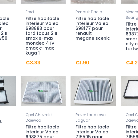
Ford
Renault Dacia
Merce
Ssan
tacle
Filtre habitacle
Filtre habitacle
aleo
interieur Valeo
interieur Valeo
Filtr
r
698883 pour
698177 pour
inter
2 II
ford focus 2 II
renault
6987
 V50
smax s-max
megane scenic
smart
mondeo 4 IV
city 
cmax c-max
fort
kuga 1
€3.33
€1.90
€4.2
Opel Chevrolet
Rover Land rover
Opel C
Daewoo
Jaguar
Daew
s
Filtre habitacle
Filtre habitacle
Filtr
interieur Valeo
interieur Valeo
inter
698875 pour
715505 pour
7155