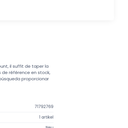
t, il suffit de taper la
s de référence en stock,
e búsqueda proporcionar
71792769
1 artikel
Neu