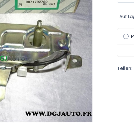
Auf La
P
Teilen: