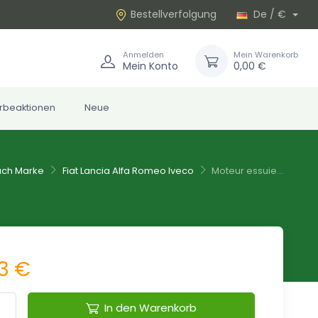
Bestellverfolgung
De / €
Anmelden
Mein Warenkorb
Mein Konto
0,00 €
rbeaktionen
Neue
nach Marke
Fiat Lancia Alfa Romeo Iveco
Moteur essuie...
73 €
In den Warenkorb