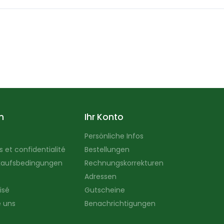
n
Ihr Konto
Persönliche Infos
 et confidentialité
Bestellungen
kaufsbedingungen
Rechnungskorrekturen
Adressen
isé
Gutscheine
e uns
Benachrichtigungen