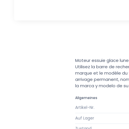
Moteur essuie glace lunet
Utilisez la barre de rech
marque et le modèle du v
arrivage permanent, nomb
la marca y modelo de s
Allgemeines
Artikel-Nr.
Auf Lager
Zustand