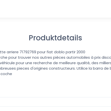
Produktdetails
te arriere 71792769 pour fiat doblo partir 2000
erche pour trouver nos autres pièces automobiles à prix discoun
éhicule pour une recherche de meilleure qualité, des millier
reuses pieces d'origines constructeurs. Utilice la barra d
u coche