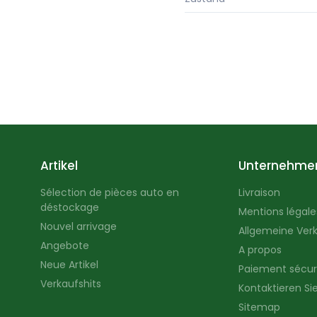
Artikel
Unternehme
Sélection de pièces auto en
Livraison
déstockage
Mentions légales
Nouvel arrivage
Allgemeine Ver
Angebote
A propos
Neue Artikel
Paiement sécur
Verkaufshits
Kontaktieren Si
Sitemap