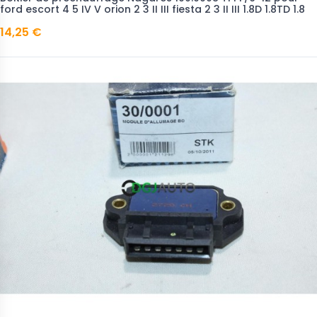
ford escort 4 5 IV V orion 2 3 II III fiesta 2 3 II III 1.8D 1.8TD 1.8
14,25 €