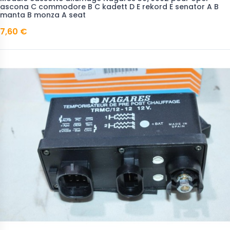
ascona C commodore B C kadett D E rekord E senator A B
manta B monza A seat
7,60 €