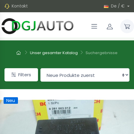
Kontakt
De / €
Unser gesamter Katalog
Suchergebnisse
Filters
Neu